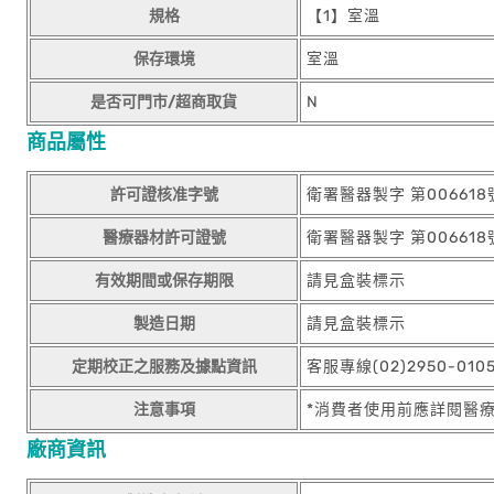
規格
【1】室溫
保存環境
室溫
是否可門市/超商取貨
N
商品屬性
許可證核准字號
衛署醫器製字 第006618
醫療器材許可證號
衛署醫器製字 第006618
有效期間或保存期限
請見盒裝標示
製造日期
請見盒裝標示
定期校正之服務及據點資訊
客服專線(02)2950-01
注意事項
*消費者使用前應詳閱醫
廠商資訊