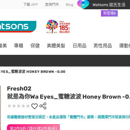
Watsons 屈氏生活
下載 APP
查詢門市
Blog
新登場!!
醫美
專櫃
保健
美體美髮
日用品
男性用品
運動
YES_蜜糖波波 HONEY BROWN -0.00
FreshO2
就是為你Wa Eyes_蜜糖波波 Honey Brown -0
依據醫療器材管理法規定，本產品僅限「實體門市」銷售，請選擇門市取貨與付
第2件5折 (請任選2件商品)