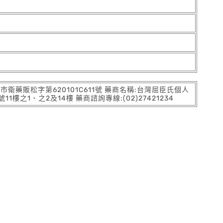
:北市衛藥販松字第620101C611號 藥商名稱:台灣屈臣氏個人
之1、之2及14樓 藥商諮詢專線:(02)27421234