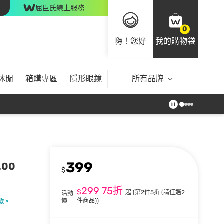
屈臣氏線上服務
0
嗨！您好
我的購物袋
休閒
箱購專區
隱形眼鏡
所有品牌
399
.00
$
299
75折
$
起
(第2件5折 (請任選2
活動
價
件商品))
款。