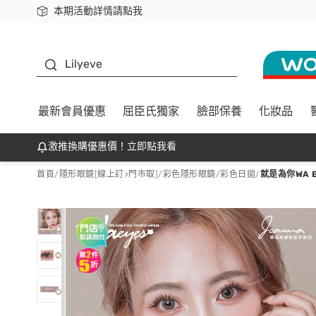
本期活動詳情請點我
下載app最高回饋$350
K beauty
Lilyeve
最新會員優惠
屈臣氏獨家
臉部保養
化妝品
激推換購優惠價！立即點我看
首頁
/
隱形眼鏡[線上訂>門市取]
/
彩色隱形眼鏡
/
彩色日拋
/
就是為你WA E