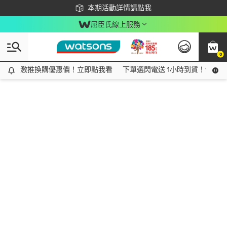
下載app最高回饋$350
本期活動詳情請點我
屈臣氏線上服務
0
激推換購優惠價！立即點我看
激推換購優惠價！立即點我看
下單選閃電送 1小時到貨！領神券