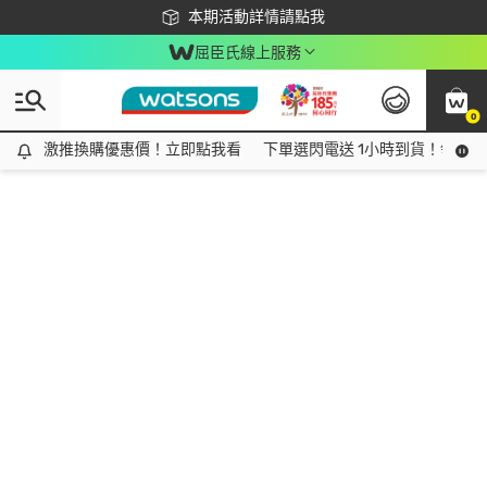
下載app最高回饋$350
本期活動詳情請點我
屈臣氏線上服務
0
激推換購優惠價！立即點我看
激推換購優惠價！立即點我看
下單選閃電送 1小時到貨！領神券