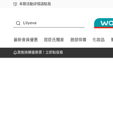
本期活動詳情請點我
下載app最高回饋$350
K beauty
Lilyeve
最新會員優惠
屈臣氏獨家
臉部保養
化妝品
激推換購優惠價！立即點我看