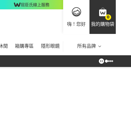
屈臣氏線上服務
0
嗨！您好
我的購物袋
休閒
箱購專區
隱形眼鏡
所有品牌