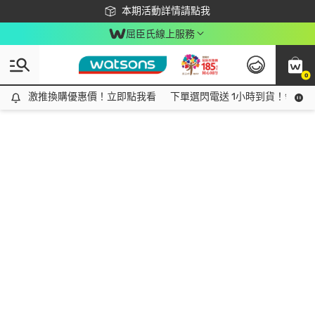
下載app最高回饋$350
本期活動詳情請點我
屈臣氏線上服務
0
激推換購優惠價！立即點我看
激推換購優惠價！立即點我看
下單選閃電送 1小時到貨！領神券