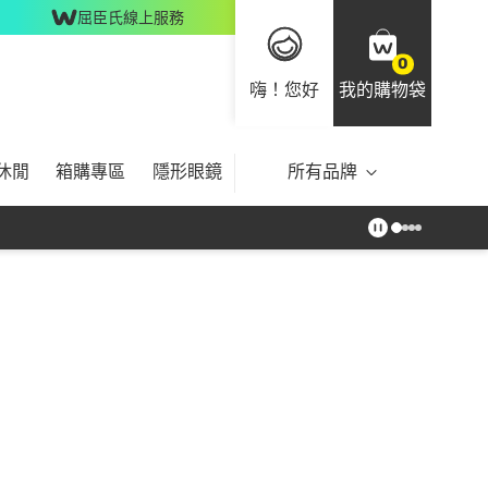
屈臣氏線上服務
0
嗨！您好
我的購物袋
休閒
箱購專區
隱形眼鏡
所有品牌