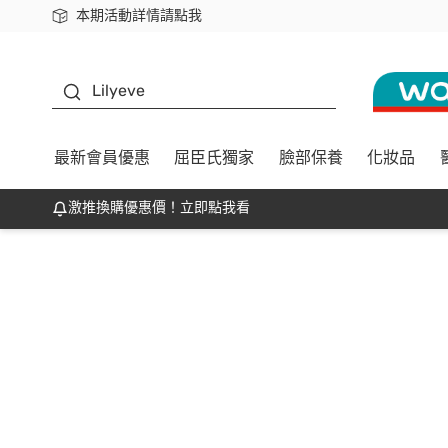
本期活動詳情請點我
下載app最高回饋$350
K beauty
Lilyeve
最新會員優惠
屈臣氏獨家
臉部保養
化妝品
激推換購優惠價！立即點我看