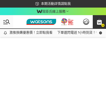
下載app最高回饋$350
本期活動詳情請點我
屈臣氏線上服務
0
激推換購優惠價！立即點我看
激推換購優惠價！立即點我看
下單選閃電送 1小時到貨！領神券