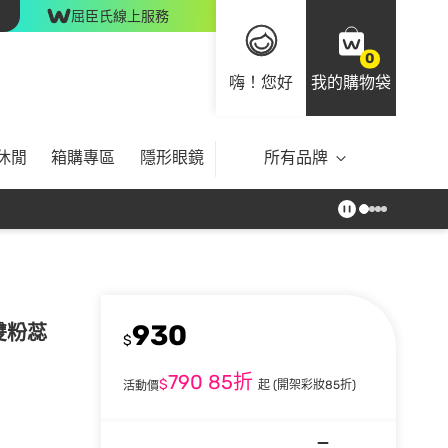
屈臣氏線上服務
0
嗨！您好
我的購物袋
休閒
箱購專區
隱形眼鏡
所有品牌
930
 雙粉蕊
$
790
85折
$
起
(開架彩妝85折)
活動價