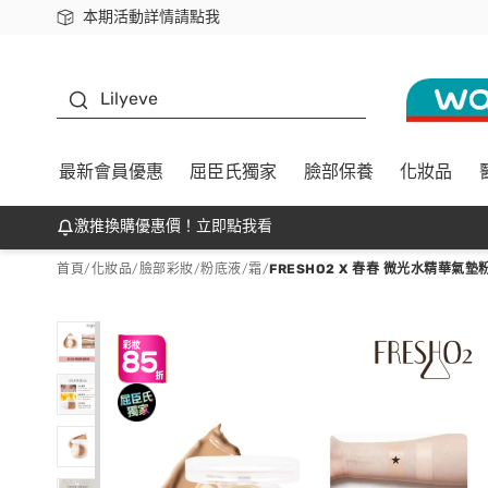
本期活動詳情請點我
下載app最高回饋$350
K beauty
Lilyeve
最新會員優惠
屈臣氏獨家
臉部保養
化妝品
激推換購優惠價！立即點我看
首頁
/
化妝品
/
臉部彩妝
/
粉底液/霜
/
FRESHO2 X 春春 微光水精華氣墊