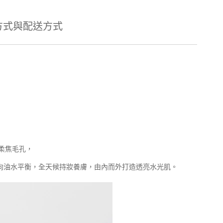
方式與配送方式
柔焦毛孔，
雙向油水平衡，全天候持妝養膚，由內而外打造透亮水光肌。