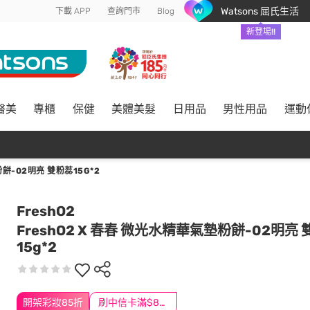
Watsons 屈氏生活
下載 APP
查詢門市
Blog
新登場!!
醫美
專櫃
保健
美體美髮
日用品
男性用品
運動
粉餅-02明亮 雙粉蕊15G*2
FreshO2
FreshO2 X 春春 微光水精華氣墊粉餅-02明亮
15g*2
開架彩妝85折
刷中信卡滿$888送3萬點