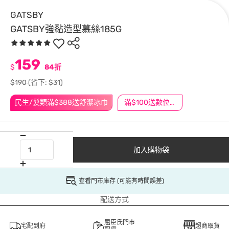
GATSBY
GATSBY強黏造型慕絲185G
159
$
84折
$190
(省下: $31)
民生/髮類滿$388送舒潔冰巾
滿$100送數位印花
加入購物袋
查看門市庫存 (可能有時間誤差)
配送方式
屈臣氏門市
宅配到府
超商取貨