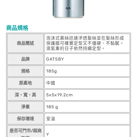
商品規格
泡沫式慕絲迅速滲透髮絲並在髮絲形成
商品簡述
保護膜可確實定型又不僵硬、不黏膩。
濕氣重的日子依然持續定型。
品牌
GATSBY
規格
185g
原產地
中國
深、寬、高
5x5x19.2cm
淨重
185 g
保存環境
室溫
是否可門市/超商
Y