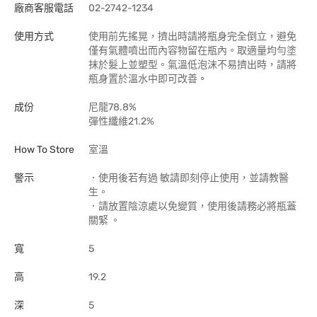
廠商客服電話
02-2742-1234
使用方式
使用前先搖晃，擠出時請將瓶身完全倒立，避免
僅有氣體噴出而內容物留在瓶內。取適量均勻塗
抹於髮上並塑型。氣溫低泡沫不易擠出時，請將
瓶身置於溫水中即可改善。
成份
尼龍78.8%
彈性纖維21.2%
How To Store
室溫
警示
．使用後若有過 敏請即刻停止使用，並請教醫
生。
．請放置陰涼處以免變質，使用後請務必將瓶蓋
關緊 。
寬
5
高
19.2
深
5