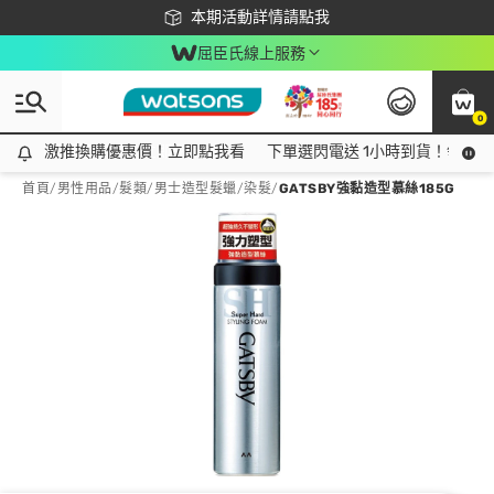
下載app最高回饋$350
本期活動詳情請點我
屈臣氏線上服務
0
激推換購優惠價！立即點我看
激推換購優惠價！立即點我看
下單選閃電送 1小時到貨！領神券
首頁
/
男性用品
/
髮類
/
男士造型髮蠟/染髮
/
GATSBY強黏造型慕絲185G