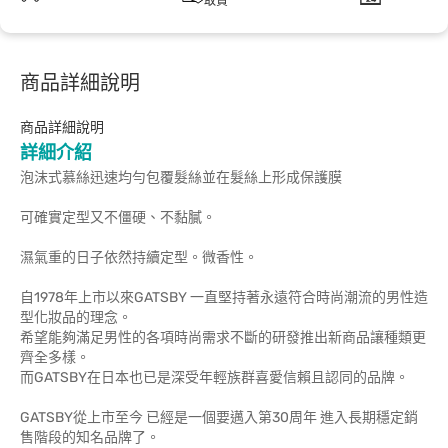
取貨
商品詳細說明
商品詳細說明
詳細介紹
泡沫式慕絲迅速均勻包覆髮絲並在髮絲上形成保護膜
可確實定型又不僵硬、不黏膩。
濕氣重的日子依然持續定型。微香性。
自1978年上市以來GATSBY 一直堅持著永遠符合時尚潮流的男性造
型化妝品的理念。
希望能夠滿足男性的各項時尚需求不斷的研發推出新商品讓種類更
齊全多樣。
而GATSBY在日本也已是深受年輕族群喜愛信賴且認同的品牌。
GATSBY從上市至今 已經是一個要邁入第30周年 進入長期穩定銷
售階段的知名品牌了。