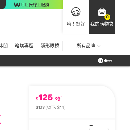
屈臣氏線上服務
0
嗨！您好
我的購物袋
休閒
箱購專區
隱形眼鏡
所有品牌
125
$
9折
$139
(省下: $14)