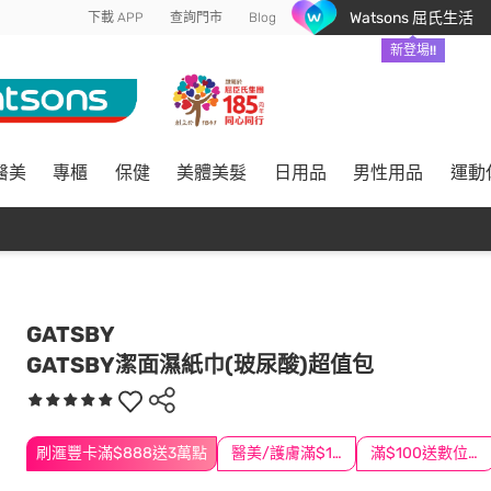
Watsons 屈氏生活
下載 APP
查詢門市
Blog
新登場!!
醫美
專櫃
保健
美體美髮
日用品
男性用品
運動
GATSBY
GATSBY潔面濕紙巾(玻尿酸)超值包
刷滙豐卡滿$888送3萬點
醫美/護膚滿$1200送$200
滿$100送數位印花