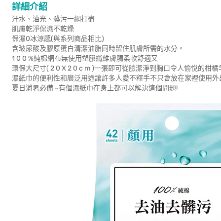
詳細介紹
汗水、油光、髒污一網打盡
肌膚乾淨保濕不乾燥
保濕0冰涼感(與系列商品相比)
含玻尿酸及膠原蛋白清潔油脂同時留住肌膚所需的水分。
1 0 0 %純棉網布無使用塑膠纖維膚觸柔軟舒適又
環保大尺寸( 2 0 X 2 0 c m )一張即可從臉潔淨到胸口令人愉悅的柑
濕紙巾的便利性和廣泛用途讓許多人愛不釋手不只會放在家裡使用外
夏日消暑必備 ~有個濕紙巾在身上都可以解決這個問題!