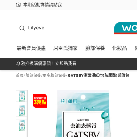
本期活動詳情請點我
下載app最高回饋$350
K beauty
Lilyeve
最新會員優惠
屈臣氏獨家
臉部保養
化妝品
激推換購優惠價！立即點我看
首頁
/
臉部保養
/
更多臉部保養
/
GATSBY潔面濕紙巾(玻尿酸)超值包