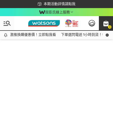
下載app最高回饋$350
本期活動詳情請點我
屈臣氏線上服務
0
激推換購優惠價！立即點我看
激推換購優惠價！立即點我看
下單選閃電送 1小時到貨！領神券