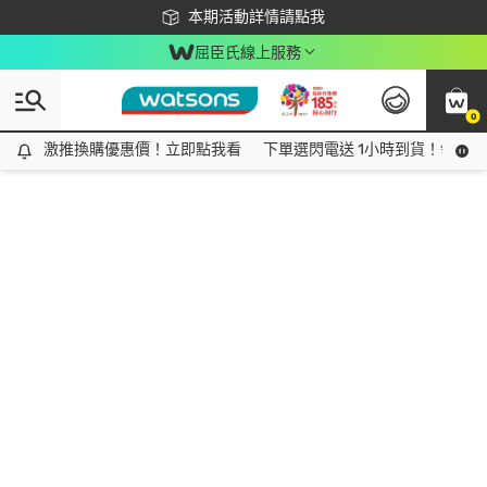
下載app最高回饋$350
本期活動詳情請點我
屈臣氏線上服務
0
激推換購優惠價！立即點我看
激推換購優惠價！立即點我看
下單選閃電送 1小時到貨！領神券