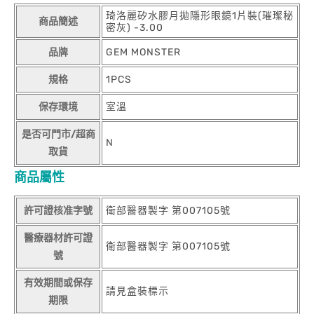
琦洛麗矽水膠月拋隱形眼鏡1片裝(璀璨秘
商品簡述
密灰) -3.00
品牌
GEM MONSTER
規格
1PCS
保存環境
室溫
是否可門市/超商
N
取貨
商品屬性
許可證核准字號
衛部醫器製字 第007105號
醫療器材許可證
衛部醫器製字 第007105號
號
有效期間或保存
請見盒裝標示
期限