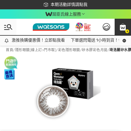
下載app最高回饋$350
本期活動詳情請點我
屈臣氏線上服務
0
激推換購優惠價！立即點我看
激推換購優惠價！立即點我看
下單選閃電送 1小時到貨！領神券
首頁
/
隱形眼鏡[線上訂>門市取]
/
彩色隱形眼鏡
/
矽水膠彩色月拋
/
琦洛麗矽水膠