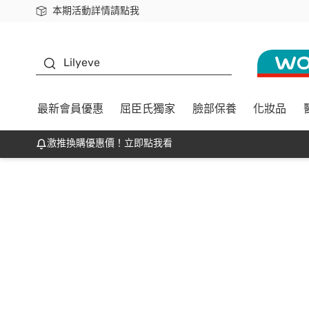
本期活動詳情請點我
下載app最高回饋$350
K beauty
Lilyeve
最新會員優惠
屈臣氏獨家
臉部保養
化妝品
激推換購優惠價！立即點我看