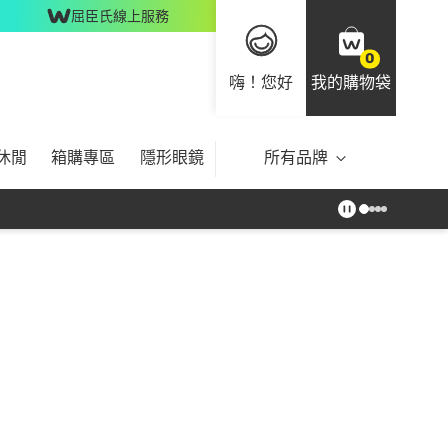
屈臣氏線上服務
0
嗨！您好
我的購物袋
休閒
箱購專區
隱形眼鏡
所有品牌