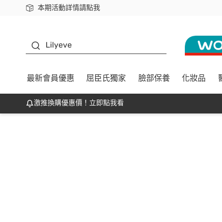
本期活動詳情請點我
下載app最高回饋$350
K beauty
Lilyeve
最新會員優惠
屈臣氏獨家
臉部保養
化妝品
激推換購優惠價！立即點我看