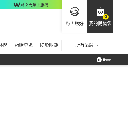
屈臣氏線上服務
0
嗨！您好
我的購物袋
休閒
箱購專區
隱形眼鏡
所有品牌