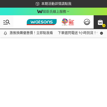
下載app最高回饋$350
本期活動詳情請點我
屈臣氏線上服務
0
激推換購優惠價！立即點我看
激推換購優惠價！立即點我看
下單選閃電送 1小時到貨！領神券