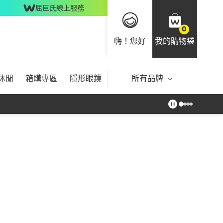
屈臣氏線上服務
0
嗨！您好
我的購物袋
休閒
箱購專區
隱形眼鏡
所有品牌