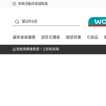
本期活動詳情請點我
下載app最高回饋$350
善存
第2件5折
最新會員優惠
屈臣氏獨家
臉部保養
化妝品
激推換購優惠價！立即點我看