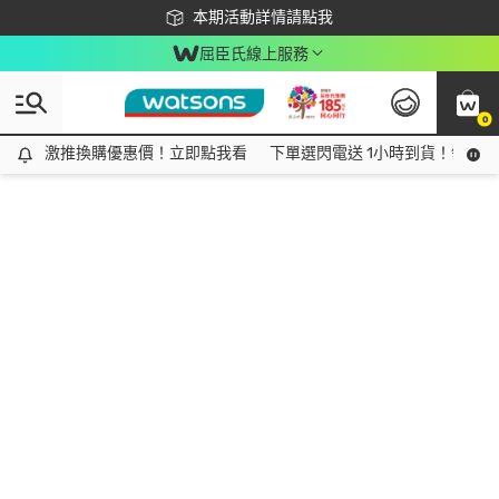
下載app最高回饋$350
本期活動詳情請點我
屈臣氏線上服務
0
激推換購優惠價！立即點我看
激推換購優惠價！立即點我看
下單選閃電送 1小時到貨！領神券