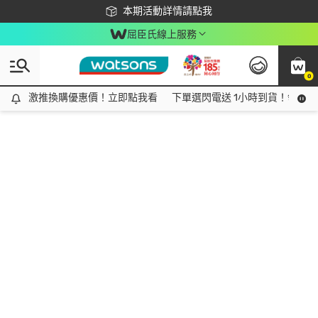
下載app最高回饋$350
本期活動詳情請點我
屈臣氏線上服務
0
激推換購優惠價！立即點我看
激推換購優惠價！立即點我看
下單選閃電送 1小時到貨！領神券