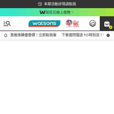
下載app最高回饋$350
本期活動詳情請點我
屈臣氏線上服務
0
激推換購優惠價！立即點我看
激推換購優惠價！立即點我看
下單選閃電送 1小時到貨！領神券