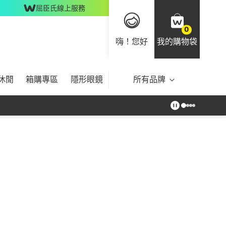
屈臣氏線上服務
0
嗨！您好
我的購物袋
休閒
箱購專區
隱形眼鏡
所有品牌