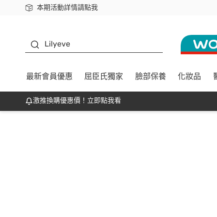
本期活動詳情請點我
下載app最高回饋$350
K beauty
Lilyeve
最新會員優惠
屈臣氏獨家
臉部保養
化妝品
激推換購優惠價！立即點我看