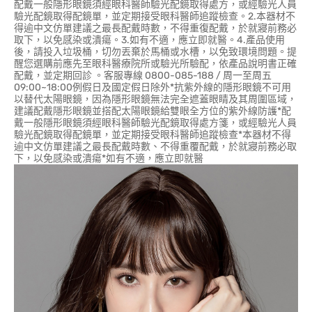
配戴一般隱形眼鏡須經眼科醫師驗光配鏡取得處方，或經驗光人員
驗光配鏡取得配鏡單，並定期接受眼科醫師追蹤檢查。2.本器材不
得逾中文仿單建議之最長配戴時數，不得重復配戴，於就寢前務必
取下，以免感染或潰瘍。3.如有不適，應立即就醫。4.產品使用
後，請投入垃圾桶，切勿丟棄於馬桶或水槽，以免致環境問題。提
醒您選購前應先至眼科醫療院所或驗光所驗配，依產品說明書正確
配戴，並定期回診 。客服專線 0800-085-188 / 周一至周五
09:00~18:00例假日及國定假日除外*抗紫外線的隱形眼鏡不可用
以替代太陽眼鏡，因為隱形眼鏡無法完全遮蓋眼睛及其周圍區域，
建議配戴隱形眼鏡並搭配太陽眼鏡給雙眼全方位的紫外線防護*配
戴一般隱形眼鏡須經眼科醫師驗光配鏡取得處方箋，或經驗光人員
驗光配鏡取得配鏡單，並定期接受眼科醫師追蹤檢查*本器材不得
逾中文仿單建議之最長配戴時數、不得重覆配戴，於就寢前務必取
下，以免感染或潰瘍*如有不適，應立即就醫