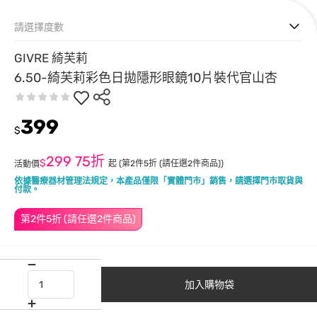
請選擇度數
GIVRE 綺芙莉
6.50-綺芙莉彩色日拋隱形眼鏡10片裝代官山杏
399
$
299
75折
$
起
(第2件5折 (請任選2件商品))
活動價
依據醫療器材管理法規定，本產品僅限「實體門市」銷售，請選擇門市取貨與
付款。
第2件5折 (請任選2件商品)
加入購物袋