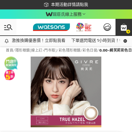
下載app最高回饋$350
本期活動詳情請點我
屈臣氏線上服務
0
激推換購優惠價！立即點我看
激推換購優惠價！立即點我看
下單選閃電送 1小時到貨！領神券
首頁
/
隱形眼鏡[線上訂>門市取]
/
彩色隱形眼鏡
/
彩色日拋
/
0.00-綺芙莉彩色