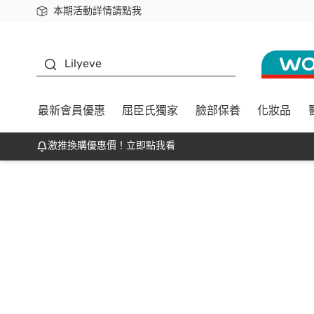
本期活動詳情請點我
下載app最高回饋$350
K beauty
Lilyeve
最新會員優惠
屈臣氏獨家
臉部保養
化妝品
激推換購優惠價！立即點我看