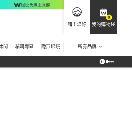
屈臣氏線上服務
0
嗨！您好
我的購物袋
休閒
箱購專區
隱形眼鏡
所有品牌