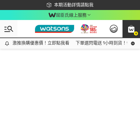
下載app最高回饋$350
本期活動詳情請點我
屈臣氏線上服務
0
激推換購優惠價！立即點我看
激推換購優惠價！立即點我看
下單選閃電送 1小時到貨！領神券