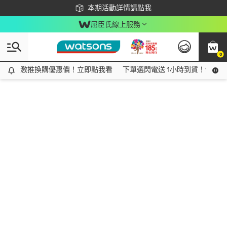
下載app最高回饋$350
本期活動詳情請點我
屈臣氏線上服務
0
激推換購優惠價！立即點我看
激推換購優惠價！立即點我看
下單選閃電送 1小時到貨！領神券