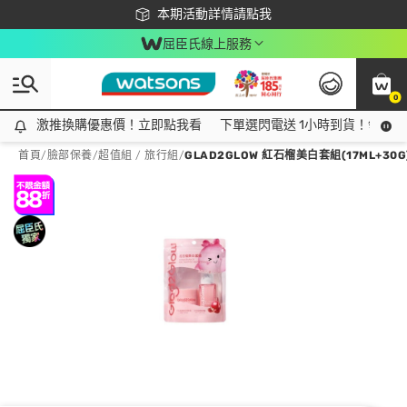
下載app最高回饋$350
本期活動詳情請點我
屈臣氏線上服務
0
激推換購優惠價！立即點我看
激推換購優惠價！立即點我看
下單選閃電送 1小時到貨！領神券
首頁
/
臉部保養
/
超值組 / 旅行組
/
GLAD2GLOW 紅石榴美白套組(17ML+30G