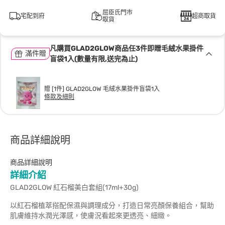
屈臣氏門市
宅配到府
超商取貨
取貨
凡購買GLAD2GLOW商品任3件即贈毛絨水果掛件
滿件贈
盲袋1入(數量有限,送完為止)
贈 [1件] GLAD2GLOW 毛絨水果掛件盲袋1入
條款及細則
商品詳細說明
商品詳細說明
詳細介紹
GLAD2GLOW 紅石榴美白套組(17ml+30g)
以紅石榴植萃搭配保濕與調理成分，打造日常亮顏保養組合，幫助
肌膚維持水潤光澤感，使膚況看起來更透亮、細緻。