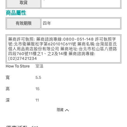
取貨
商品屬性
有效期限
四年
藥商許可執照: 藥商諮詢專線:0800-051-148 許可執照字
號:北市衛藥販松字第620101C611號 藥商名稱:台灣屈臣氏
個人用品商店股份有限公司 藥商地址:台北市松山區八德路
四段760號11樓之1、之2及14樓 藥商諮詢專線:
(02)27421234
How To Store
室溫
寬
5.5
高
15
深
11
隱藏