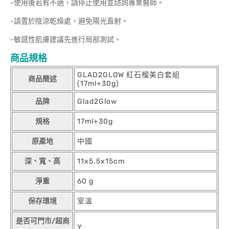
-使用後若有不適，請停止使用並諮詢專業醫師。
-請置於陰涼乾燥處，避免陽光直射。
-敏感性肌膚建議先進行局部測試。
商品規格
GLAD2GLOW 紅石榴美白套組
商品簡述
(17ml+30g)
品牌
Glad2Glow
規格
17ml+30g
原產地
中國
深、寬、高
11x5.5x15cm
淨重
60 g
保存環境
室溫
是否可門市/超商
Y