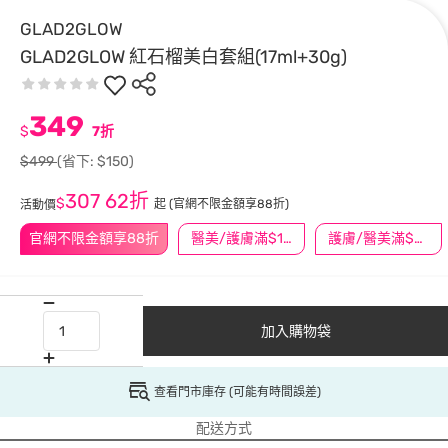
GLAD2GLOW
GLAD2GLOW 紅石榴美白套組(17ml+30g)
349
$
7折
$499
(省下: $150)
307
62折
$
起
(官網不限金額享88折)
活動價
官網不限金額享88折
醫美/護膚滿$1200送$200
護膚/醫美滿$600送好禮
加入購物袋
查看門市庫存 (可能有時間誤差)
配送方式