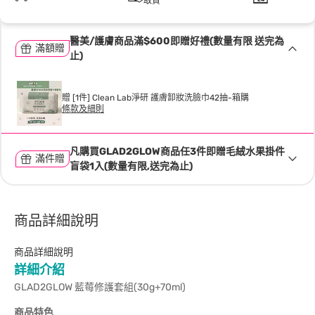
取貨
醫美/護膚商品滿$600即贈好禮(數量有限 送完為
滿額贈
止)
贈 [1件] Clean Lab淨研 護膚卸妝洗臉巾42抽-箱購
條款及細則
凡購買GLAD2GLOW商品任3件即贈毛絨水果掛件
滿件贈
盲袋1入(數量有限,送完為止)
商品詳細說明
商品詳細說明
詳細介紹
GLAD2GLOW 藍莓修護套組(30g+70ml)
商品特色