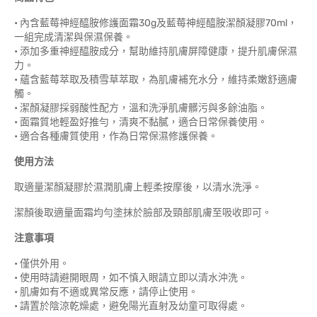
• 內含藍莓神經醯胺修護面霜30g及藍莓神經醯胺潔顏凝膠70ml，
一組完成清潔與保濕保養。
• 添加多重神經醯胺成分，幫助維持肌膚屏障健康，提升肌膚保濕
力。
• 蘊含藍莓萃取及積雪草萃取，為肌膚補充水分，維持柔嫩舒適膚
觸。
• 潔顏凝膠採弱酸性配方，溫和洗淨肌膚髒污與多餘油脂。
• 面霜質地輕盈好推勻，清爽不黏膩，適合日常保養使用。
• 適合各種膚質使用，作為日常保濕修護保養。
使用方法
取適量潔顏凝膠於濕潤肌膚上輕柔按摩後，以清水洗淨。
潔顏後取適量面霜均勻塗抹於臉部及頸部肌膚至吸收即可。
注意事項
• 僅供外用。
• 使用時請避開眼周，如不慎入眼請立即以清水沖洗。
• 肌膚如有不適或異常反應，請停止使用。
• 請置於陰涼乾燥處，避免陽光直射及幼童可取得處。