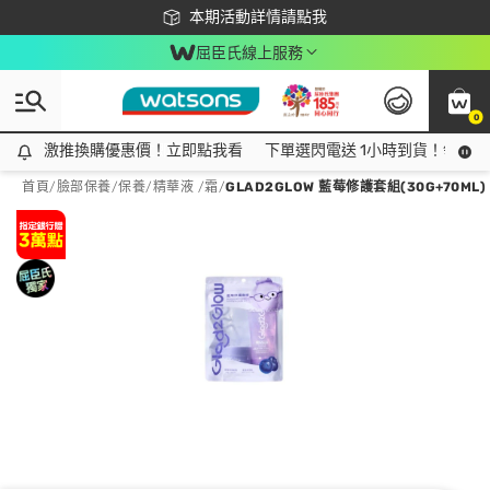
下載app最高回饋$350
本期活動詳情請點我
屈臣氏線上服務
0
激推換購優惠價！立即點我看
激推換購優惠價！立即點我看
下單選閃電送 1小時到貨！領神券
首頁
/
臉部保養
/
保養
/
精華液 /霜
/
GLAD2GLOW 藍莓修護套組(30G+70ML)