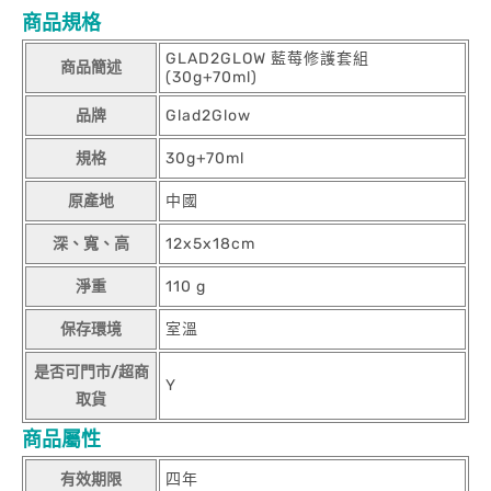
商品規格
GLAD2GLOW 藍莓修護套組
商品簡述
(30g+70ml)
品牌
Glad2Glow
規格
30g+70ml
原產地
中國
深、寬、高
12x5x18cm
淨重
110 g
保存環境
室溫
是否可門市/超商
Y
取貨
商品屬性
有效期限
四年