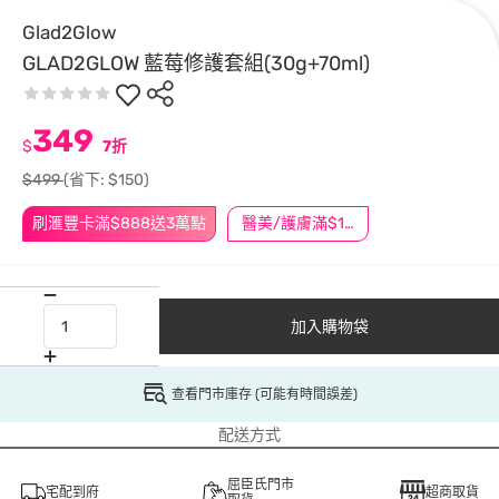
Glad2Glow
GLAD2GLOW 藍莓修護套組(30g+70ml)
349
$
7折
$499
(省下: $150)
刷滙豐卡滿$888送3萬點
醫美/護膚滿$1200送$200
加入購物袋
查看門市庫存 (可能有時間誤差)
配送方式
屈臣氏門市
宅配到府
超商取貨