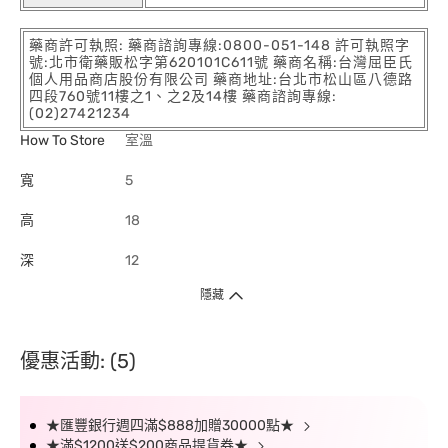
藥商許可執照: 藥商諮詢專線:0800-051-148 許可執照字
號:北市衛藥販松字第620101C611號 藥商名稱:台灣屈臣氏
個人用品商店股份有限公司 藥商地址:台北市松山區八德路
四段760號11樓之1、之2及14樓 藥商諮詢專線:
(02)27421234
How To Store
室溫
寬
5
高
18
深
12
隱藏
優惠活動: (5)
★匯豐銀行週四滿$888加贈30000點★
★滿$1200送$200商品提貨券★