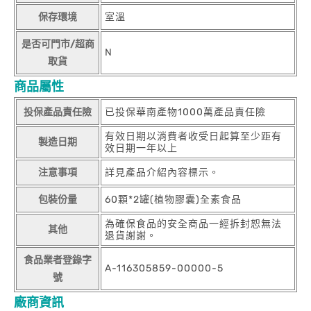
保存環境
室溫
是否可門市/超商
N
取貨
商品屬性
投保產品責任險
已投保華南產物1000萬產品責任險
有效日期以消費者收受日起算至少距有
製造日期
效日期一年以上
注意事項
詳見產品介紹內容標示。
包裝份量
60顆*2罐(植物膠囊)全素食品
為確保食品的安全商品一經拆封恕無法
其他
退貨謝謝。
食品業者登錄字
A-116305859-00000-5
號
廠商資訊