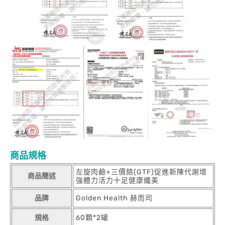
商品規格
左旋肉鹼+三價鉻(GTF)促進新陳代謝增
商品簡述
強體力活力十足健康纖美
品牌
Golden Health 赫而司
規格
60顆*2罐