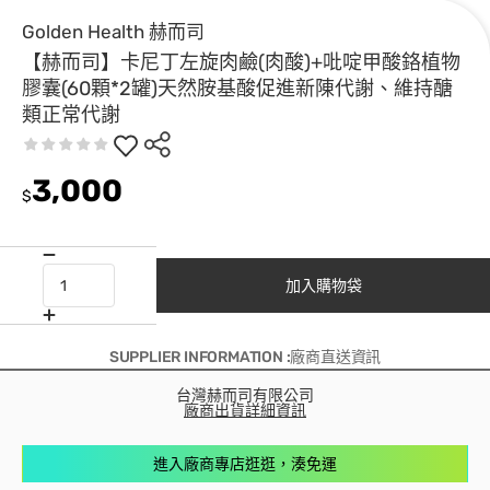
Golden Health 赫而司
【赫而司】卡尼丁左旋肉鹼(肉酸)+吡啶甲酸鉻植物
膠囊(60顆*2罐)天然胺基酸促進新陳代謝、維持醣
類正常代謝
3,000
$
加入購物袋
SUPPLIER INFORMATION :廠商直送資訊
台灣赫而司有限公司
廠商出貨詳細資訊
進入廠商專店逛逛，湊免運