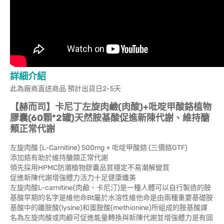
詳細介紹
此為廠商直送商品 預計出貨日2-5天
【赫而司】卡尼丁左旋肉鹼(肉酸)+吡啶甲酸鉻植物
膠囊(60顆*2罐)天然胺基酸促進新陳代謝、維持醣
類正常代謝
左旋肉酸 (L-Carnitine) 500mg + 吡啶甲酸鉻 (三價鉻GTF)
添加鉻有助於維持醣類正常代謝
領先採用HPMC防潮植物膠囊品質穩定不易潮解變質
促進新陳代謝增強體力活力十足健康纖美
左旋肉酸L-carnitine(肉鹼、卡尼汀)是一種人體可以自行製造的胺
基酸早期的名字是維他命Bt屬於水溶性維他命是由兩種重要基礎胺
基酸中的離胺酸(lysine)和蛋胺酸(methionine)所組成的胺基酸譯
名為左旋肉酸或肉鹼可促進能量轉換與新陳代謝並增強體力是有固