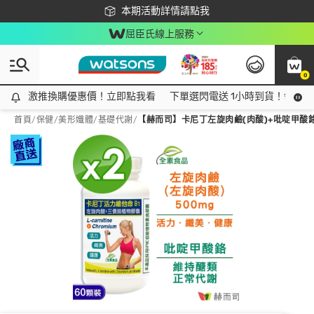
下載app最高回饋$350
本期活動詳情請點我
屈臣氏線上服務
0
激推換購優惠價！立即點我看
激推換購優惠價！立即點我看
下單選閃電送 1小時到貨！領神券
首頁
/
保健
/
美形孅體
/
基礎代謝
/
【赫而司】卡尼丁左旋肉鹼(肉酸)+吡啶甲酸