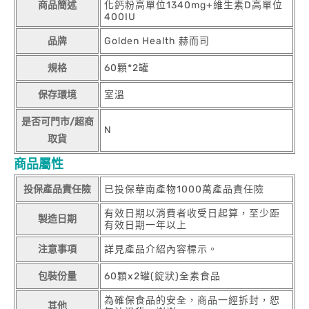
商品簡述
化鈣粉高單位1340mg+維生素D高單位
400IU
品牌
Golden Health 赫而司
規格
60顆*2罐
保存環境
室溫
是否可門市/超商
N
取貨
商品屬性
投保產品責任險
已投保華南產物1000萬產品責任險
有效日期以消費者收受日起算，至少距
製造日期
有效日期一年以上
注意事項
詳見產品介紹內容標示。
包裝份量
60顆x2罐(錠狀)全素食品
為確保食品的安全，商品一經拆封，恕
其他