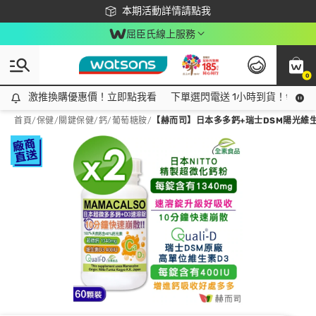
下載app最高回饋$350
本期活動詳情請點我
屈臣氏線上服務
0
激推換購優惠價！立即點我看
激推換購優惠價！立即點我看
下單選閃電送 1小時到貨！領神券
首頁
/
保健
/
關鍵保健
/
鈣/葡萄糖胺
/
【赫而司】日本多多鈣+瑞士DSM陽光維生