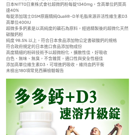
日本NITTO日東株式會社超微鈣粉每錠1340mg，含高單位鈣質高
達40%
每錠添加瑞士DSM原廠精純Quali®-D羊毛脂來源非活性維生素D3
高單位400IU
超微多多鈣素是以高純度的礦石為原料，經過精製後的超微化天然
碳酸鈣粉
純度 98.5% 以上，符合日本食品添加物公定書碳酸鈣的規格
符合政府規定的日本進口食品添加物成份
高度精細的粉碎技術予以超微粉化，擴散性佳，好吸收
白色、無味、無臭，不含雜質，適口性與安全性極佳
添加高單位維生素D3，可增進鈣吸收，維持血鈣平衡
未檢出180項常見西藥檢驗報告