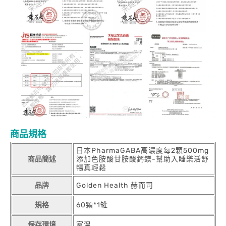
商品規格
日本PharmaGABA高濃度每2顆500mg
商品簡述
添加色胺酸甘胺酸鈣鎂-幫助入睡樂活舒
暢真輕鬆
品牌
Golden Health 赫而司
規格
60顆*1罐
保存環境
室溫