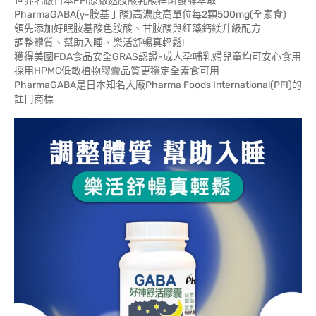
世界名廠日本PFI原廠麩胺酸乳酸桿菌發酵萃取
PharmaGABA(γ-胺基丁酸)高濃度高單位每2顆500mg(全素食)
領先添加好眠胺基酸色胺酸、甘胺酸與紅藻鈣鎂升級配方
調整體質、幫助入睡、樂活舒暢真輕鬆!
獲得美國FDA食品安全GRAS認證-成人孕哺乳婦兒童均可安心食用
採用HPMC低敏植物膠囊品質更穩定全素食可用
PharmaGABA是日本知名大廠Pharma Foods International(PFI)的
註冊商標