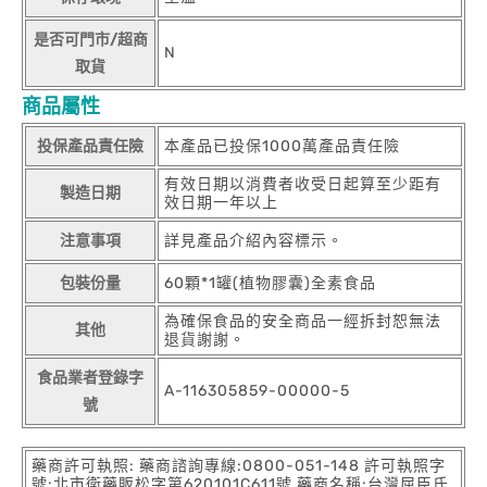
是否可門市/超商
N
取貨
商品屬性
投保產品責任險
本產品已投保1000萬產品責任險
有效日期以消費者收受日起算至少距有
製造日期
效日期一年以上
注意事項
詳見產品介紹內容標示。
包裝份量
60顆*1罐(植物膠囊)全素食品
為確保食品的安全商品一經拆封恕無法
其他
退貨謝謝。
食品業者登錄字
A-116305859-00000-5
號
藥商許可執照: 藥商諮詢專線:0800-051-148 許可執照字
號:北市衛藥販松字第620101C611號 藥商名稱:台灣屈臣氏