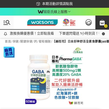
下載app最高回饋$350
本期活動詳情請點我
屈臣氏線上服務
0
激推換購優惠價！立即點我看
激推換購優惠價！立即點我看
下單選閃電送 1小時到貨！領神券
首頁
/
保健
/
關鍵保健
/
鈣/葡萄糖胺
/
【赫而司】日本好神舒活全素食膠囊(60顆