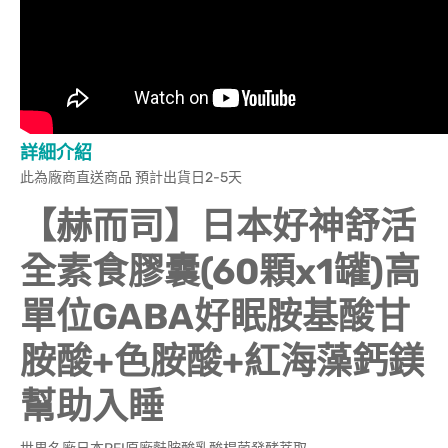
詳細介紹
此為廠商直送商品 預計出貨日2-5天
【赫而司】日本好神舒活
全素食膠囊(60顆x1罐)高
單位GABA好眠胺基酸甘
胺酸+色胺酸+紅海藻鈣鎂
幫助入睡