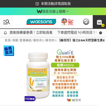
下載app最高回饋$350
本期活動詳情請點我
屈臣氏線上服務
0
激推換購優惠價！立即點我看
激推換購優惠價！立即點我看
下單選閃電送 1小時到貨！領神券
首頁
/
保健
/
營養補給
/
維他命D/維他命E
/
【赫而司】瑞士DSM天然型維生素E 