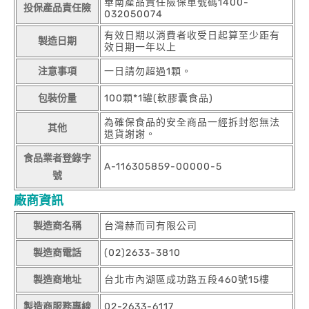
華南產品責任險保單號碼1400-
投保產品責任險
032050074
有效日期以消費者收受日起算至少距有
製造日期
效日期一年以上
注意事項
一日請勿超過1顆。
包裝份量
100顆*1罐(軟膠囊食品)
為確保食品的安全商品一經拆封恕無法
其他
退貨謝謝。
食品業者登錄字
A-116305859-00000-5
號
廠商資訊
製造商名稱
台灣赫而司有限公司
製造商電話
(02)2633-3810
製造商地址
台北市內湖區成功路五段460號15樓
製造商服務專線
02-2633-6117