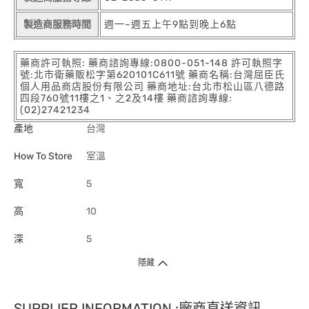
製造商服務時間
週一~週五上午9點到晚上6點
藥商許可執照: 藥商諮詢專線:0800-051-148 許可執照字
號:北市衛藥販松字第620101C611號 藥商名稱:台灣屈臣氏
個人用品商店股份有限公司 藥商地址:台北市松山區八德路
四段760號11樓之1、之2及14樓 藥商諮詢專線:
(02)27421234
產地
台灣
How To Store
室溫
寬
5
高
10
深
5
隱藏
SUPPLIER INFORMATION :廠商直送資訊