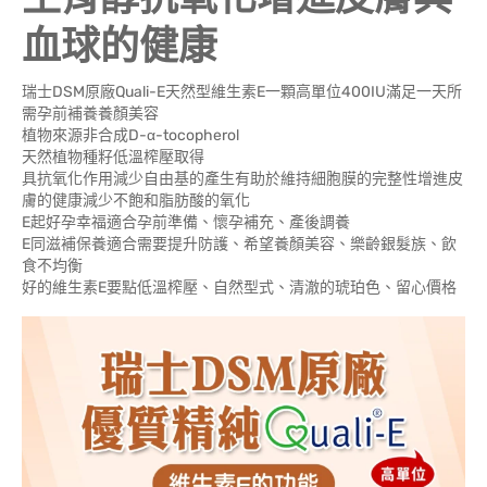
血球的健康
瑞士DSM原廠Quali-E天然型維生素E一顆高單位400IU滿足一天所
需孕前補養養顏美容
植物來源非合成D-α-tocopherol
天然植物種籽低溫榨壓取得
具抗氧化作用減少自由基的產生有助於維持細胞膜的完整性增進皮
膚的健康減少不飽和脂肪酸的氧化
E起好孕幸福適合孕前準備、懷孕補充、產後調養
E同滋補保養適合需要提升防護、希望養顏美容、樂齡銀髮族、飲
食不均衡
好的維生素E要點低溫榨壓、自然型式、清澈的琥珀色、留心價格