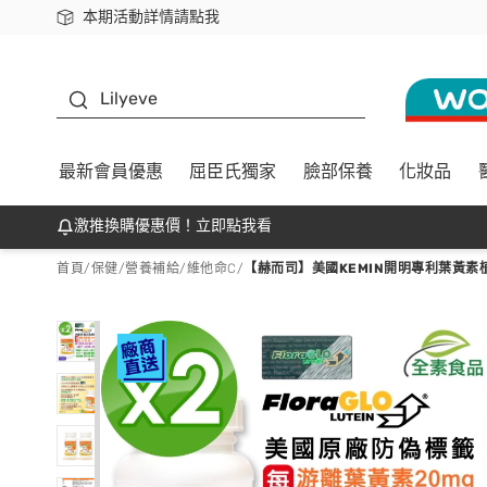
本期活動詳情請點我
下載app最高回饋$350
K beauty
Lilyeve
最新會員優惠
屈臣氏獨家
臉部保養
化妝品
激推換購優惠價！立即點我看
首頁
/
保健
/
營養補給
/
維他命C
/
【赫而司】美國KEMIN開明專利葉黃素