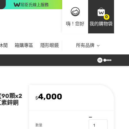
屈臣氏線上服務
0
嗨！您好
我的購物袋
休閒
箱購專區
隱形眼鏡
所有品牌
4,000
90顆x2
$
紅素鋅銅
數量