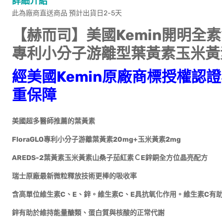
詳細介紹
此為廠商直送商品 預計出貨日2-5天
【赫而司】美國Kemin開明全素食膠
專利小分子游離型葉黃素玉米黃
經美國Kemin原廠商標授權認
重保障
美國超多醫師推薦的葉黃素
FloraGLO專利小分子游離葉黃素20mg+玉米黃素2mg
AREDS-2葉黃素玉米黃素山桑子茄紅素ＣE鋅銅全方位晶亮配方
瑞士原廠最新微粒釋放技術更棒的吸收率
含高單位維生素C、E、鋅。維生素C、E具抗氧化作用。維生素C有
鋅有助於維持能量醣類、蛋白質與核酸的正常代謝