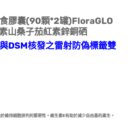
囊(90顆*2罐)FloraGLO
素山桑子茄紅素鋅銅硒
證與DSM核發之雷射防偽標籤雙
助於維持細胞排列的緊密性。維生素E有助於減少自由基的產生。