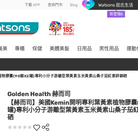
Watsons 屈氏生活
下載 APP
查詢門市
Blog
新登場!!
醫美
專櫃
保健
美體美髮
日用品
男性用品
運動
植物膠囊(90顆X2罐)專利小分子游離型葉黃素玉米黃素山桑子茄紅素鋅銅硒
Golden Health 赫而司
【赫而司】美國Kemin開明專利葉黃素植物膠囊(
罐)專利小分子游離型葉黃素玉米黃素山桑子茄
硒