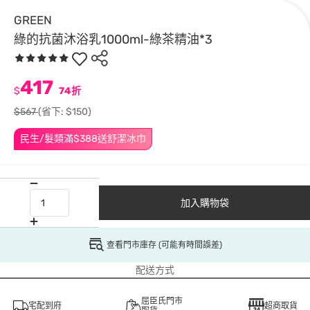
GREEN
綠的抗菌沐浴乳1000ml-綠茶精油*3
417
$
74折
$567
(省下: $150)
民生/髮類滿$388送舒潔冰巾
加入購物袋
查看門市庫存 (可能有時間誤差)
配送方式
屈臣氏門市
宅配到府
超商取貨