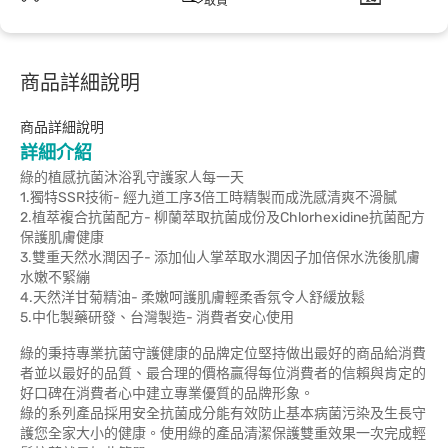
取貨
商品詳細說明
商品詳細說明
詳細介紹
綠的植感抗菌沐浴乳守護家人每一天
1.獨特SSR技術- 經九道工序3倍工時精製而成洗感清爽不滑膩
2.植萃複合抗菌配方- 柳蘭萃取抗菌成份及Chlorhexidine抗菌配方
保護肌膚健康
3.雙重天然水潤因子- 添加仙人掌萃取水潤因子加倍保水洗後肌膚
水嫩不緊繃
4.天然洋甘菊精油- 柔嫩呵護肌膚輕柔香氛令人舒緩放鬆
5.中化製藥研發、台灣製造- 消費者安心使用
綠的秉持專業抗菌守護健康的品牌定位堅持做出最好的商品給消費
者並以最好的品質、最合理的價格贏得每位消費者的信賴與肯定的
好口碑在消費者心中建立專業優質的品牌形象。
綠的系列產品採用安全抗菌成分能有效防止基本病菌污染及生長守
護您全家大小的健康。使用綠的產品清潔保護雙重效果一次完成輕