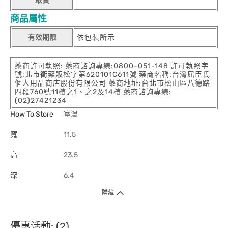
取貨
商品屬性
有效期限
依包裝所示
藥商許可執照: 藥商諮詢專線:0800-051-148 許可執照字
號:北市衛藥販松字第620101C611號 藥商名稱:台灣屈臣氏
個人用品商店股份有限公司 藥商地址:台北市松山區八德路
四段760號11樓之1、之2及14樓 藥商諮詢專線:
(02)27421234
How To Store
室溫
寬
11.5
高
23.5
深
6.4
隱藏
優惠活動: (2)