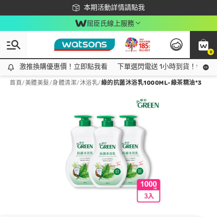
下載app最高回饋$350
本期活動詳情請點我
屈臣氏線上服務
0
激推換購優惠價！立即點我看
激推換購優惠價！立即點我看
下單選閃電送 1小時到貨！領神券
首頁
/
美體美髮
/
身體清潔
/
沐浴乳
/
綠的抗菌沐浴乳1000ML-綠茶精油*3