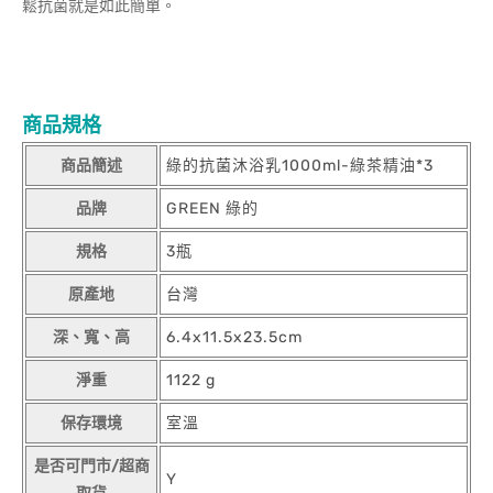
鬆抗菌就是如此簡單。
商品規格
商品簡述
綠的抗菌沐浴乳1000ml-綠茶精油*3
品牌
GREEN 綠的
規格
3瓶
原產地
台灣
深、寬、高
6.4x11.5x23.5cm
淨重
1122 g
保存環境
室溫
是否可門市/超商
Y