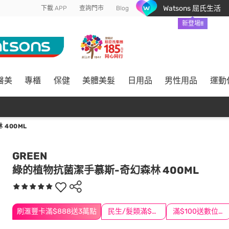
Watsons 屈氏生活
下載 APP
查詢門市
Blog
新登場!!
醫美
專櫃
保健
美體美髮
日用品
男性用品
運動
400ML
GREEN
綠的植物抗菌潔手慕斯-奇幻森林 400ML
刷滙豐卡滿$888送3萬點
民生/髮類滿$388送舒潔冰巾
滿$100送數位印花