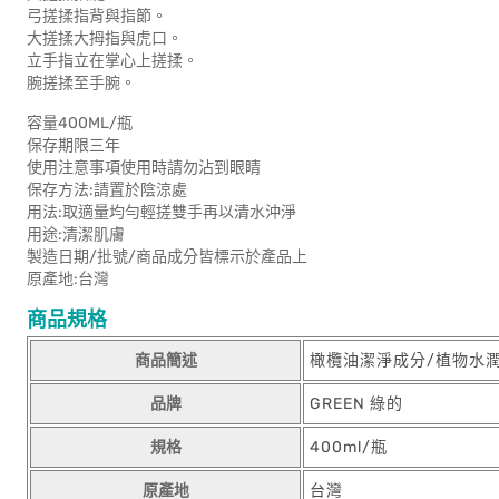
弓搓揉指背與指節。
大搓揉大拇指與虎口。
立手指立在掌心上搓揉。
腕搓揉至手腕。
容量400ML/瓶
保存期限三年
使用注意事項使用時請勿沾到眼睛
保存方法:請置於陰涼處
用法:取適量均勻輕搓雙手再以清水沖淨
用途:清潔肌膚
製造日期/批號/商品成分皆標示於產品上
原產地:台灣
商品規格
商品簡述
橄欖油潔淨成分/植物水
品牌
GREEN 綠的
規格
400ml/瓶
原產地
台灣