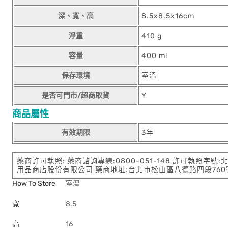
深、寬、高
8.5x8.5x16cm
淨重
410 g
容量
400 ml
保存環境
室溫
是否可門市/超商取貨
Y
商品屬性
有效期限
3年
藥商許可執照: 藥商諮詢專線:0800-051-148 許可執照字號
用品商店股份有限公司 藥商地址:台北市松山區八德路四段760號11樓
How To Store
室溫
寬
8.5
高
16