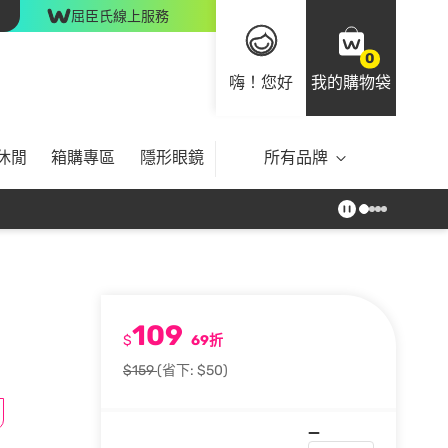
屈臣氏線上服務
0
嗨！您好
我的購物袋
休閒
箱購專區
隱形眼鏡
所有品牌
109
$
69折
$159
(省下: $50)