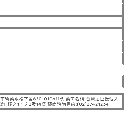
:北市衛藥販松字第620101C611號 藥商名稱:台灣屈臣氏個人
之1、之2及14樓 藥商諮詢專線:(02)27421234