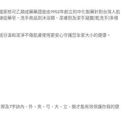
家核可乙類成藥藥證是由1952年創立的中化製藥針對台灣人肌
線從藥皂、洗手商品到沐浴類、潔膚劑及潔手凝露(乾洗手)多樣
成分溫和潔淨不傷肌膚使用更安心守護您全家大小的健康。
、擦及7字訣內、外、夾、弓、大、立、腕才能有效保護你我的健