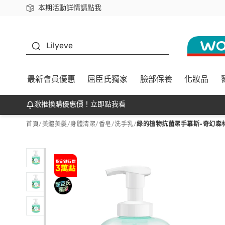
本期活動詳情請點我
下載app最高回饋$350
K beauty
Lilyeve
最新會員優惠
屈臣氏獨家
臉部保養
化妝品
激推換購優惠價！立即點我看
首頁
/
美體美髮
/
身體清潔
/
香皂/洗手乳
/
綠的植物抗菌潔手慕斯-奇幻森林 