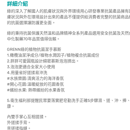
詳細介紹
綠的深入了解國人的肌膚狀況與外界環境用心研發專業抗菌產品擁有國
膚狀況與外在環境設計出來的產品不僅提供給消費者完整的抗菌商品
的抗菌選擇讓防護更全面。
綠的秉持抗菌保護天然溫和品牌精神全系列產品選用安全抗菌及天然
中化製藥70年品質值得信賴。
GRENN綠的植物抗菌潔手慕斯
1.橄欖油潔淨成分/植物水潤因子/植物複合抗菌成份
2.胖胖可愛圓瓶設計綿密慕斯泡泡擠出。
3.泡泡更適合全家大小使用
4.用量省好搓揉易沖洗
#水族樂園:清爽活力的海洋香氛
#開心花園:溫暖綻放的花園香氛
#繽紛水果: 熱帶繽紛的水果香氛
5.衛生福利部提醒民眾要落實肥皂勤洗手正確5步驟濕、搓、沖、捧
康。
內雙手掌心互相搓揉。
外搓揉手背。
夾搓揉指縫。