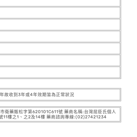
4年故收到3年或4年效期皆為正常狀況
:北市衛藥販松字第620101C611號 藥商名稱:台灣屈臣氏個人
之1、之2及14樓 藥商諮詢專線:(02)27421234