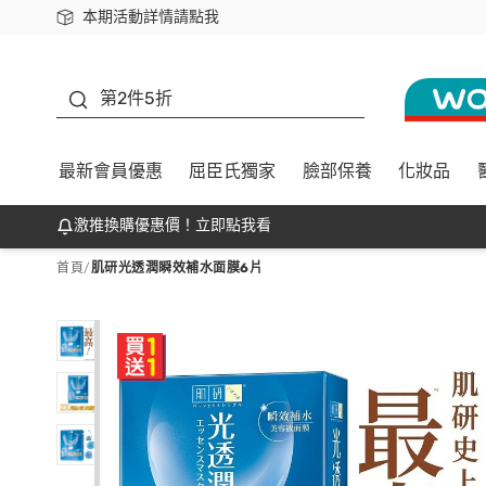
本期活動詳情請點我
下載app最高回饋$350
善存
第2件5折
最新會員優惠
屈臣氏獨家
臉部保養
化妝品
激推換購優惠價！立即點我看
首頁
/
肌研光透潤瞬效補水面膜6片