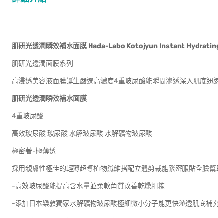
肌研光透潤瞬效補水面膜
Hada-Labo Kotojyun Instant Hydratin
肌研光透潤面膜系列
高浸透美容液面膜誕生嚴選高濃度4重玻尿酸能瞬間滲透深入肌底迅
肌研光透潤瞬效補水面膜
4重玻尿酸
高效玻尿酸 玻尿酸 水解玻尿酸 水解礦物玻尿酸
極密著-極薄透
採用親膚性極佳的輕薄超導植物纖維搭配立體剪裁能緊密服貼全臉幫
-高效玻尿酸能提高含水量並柔軟角質改善乾燥粗糙
-添加日本樂敦獨家水解礦物玻尿酸極細微小分子能更快滲透肌底補