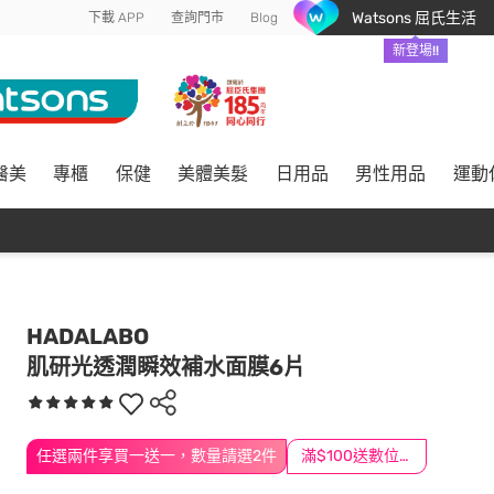
Watsons 屈氏生活
下載 APP
查詢門市
Blog
新登場!!
醫美
專櫃
保健
美體美髮
日用品
男性用品
運動
HADALABO
肌研光透潤瞬效補水面膜6片
任選兩件享買一送一，數量請選2件
滿$100送數位印花