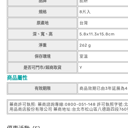
品牌
肌研
規格
8片入
原產地
台灣
深、寬、高
5.8x11.3x15.8cm
淨重
262 g
保存環境
室溫
是否可門市/超商取貨
Y
商品屬性
有效期限
商品效期已由3年延展為
藥商許可執照: 藥商諮詢專線:0800-051-148 許可執照字號
用品商店股份有限公司 藥商地址:台北市松山區八德路四段760號11樓