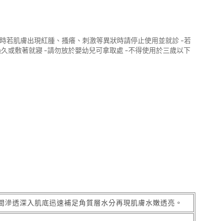
用時若肌膚出現紅腫、搔癢、刺激等異狀時請停止使用並就診 -若
過久或敷著就寢 -請勿放於嬰幼兒可拿取處 -不得使用於三歲以下
間滲透深入肌底迅速補足角質層水分再現肌膚水嫩透亮。