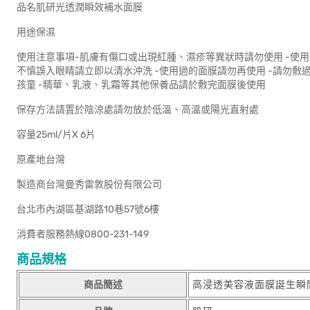
品名肌研光透潤瞬效補水面膜
用途保濕
使用注意事項-肌膚有傷口或出現紅腫、濕疹等異狀時請勿使用 -使
不慎誤入眼睛請立即以清水沖洗 -使用過的面膜請勿再使用 -請勿敷
孩童 -精華、乳液、乳霜等其他保養品請於敷完面膜後使用
保存方法請置於陰涼處請勿放於低溫、高溫或陽光直射處
容量25ml/片X 6片
原產地台灣
製造商台灣曼秀雷敦股份有限公司
台北市內湖區基湖路10巷57號6樓
消費者服務熱線0800-231-149
商品規格
商品簡述
高浸透美容液面膜誕生瞬