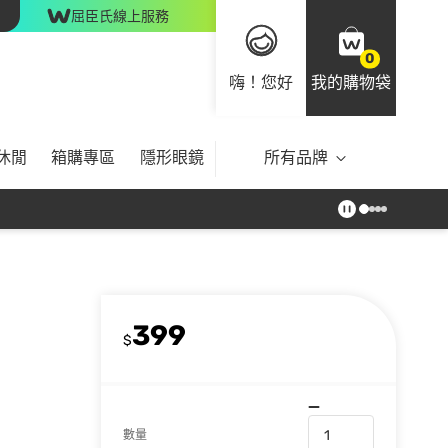
屈臣氏線上服務
0
嗨！您好
我的購物袋
休閒
箱購專區
隱形眼鏡
所有品牌
399
$
數量