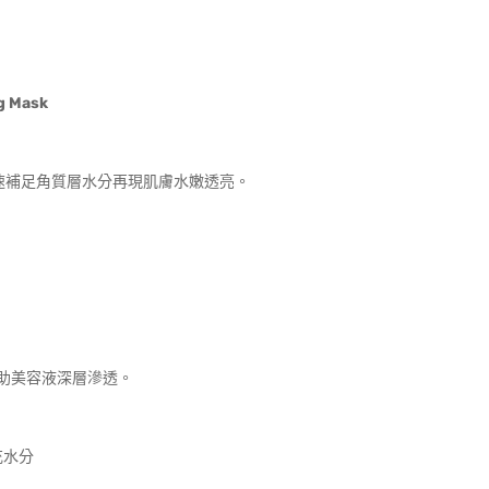
g Mask
速補足角質層水分再現肌膚水嫩透亮。
助美容液深層滲透。
充水分