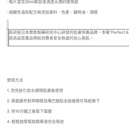
-每片富含25ml美容液清透水潤的使用感
-弱酸性溫和配方無添加香料、色素、礦物油、酒精
肌研是日本樂敦製藥研究中心研發的肌膚保養品牌。本著”Perfect 
造高品質產品帶給消費者安全無虞的信心美肌。
使用方法
1. 洗完臉化妝水調理肌膚後使用
2. 將面膜布對齊眼睛及嘴巴服貼全臉後將珍珠紙撕下
3. 待10分鐘之後取下面膜
4. 輕輕按摩幫助精華液完全吸收