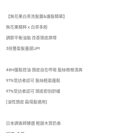
【無花果白茶洗髮露&護髮精華】
無花果精粹 x 白茶多酚
調節平衡油脂 改善頭皮屏障
3倍豐盈髮量感UP!
48H蓬鬆控油 頭皮自在呼吸 髮絲根根清爽
97%受訪者認可 髮絲輕盈蓬鬆
97%受訪者認可 頭皮即刻舒緩
[油性頭皮 扁塌髮適用]
日本調香師臻選 輕甜木質奶香