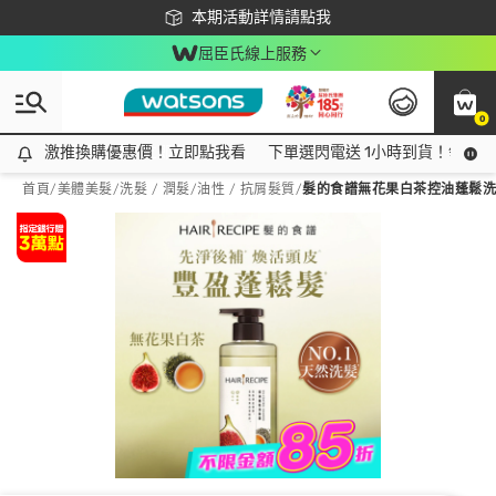
下載app最高回饋$350
本期活動詳情請點我
屈臣氏線上服務
0
激推換購優惠價！立即點我看
激推換購優惠價！立即點我看
下單選閃電送 1小時到貨！領神券
首頁
/
美體美髮
/
洗髮 / 潤髮
/
油性 / 抗屑髮質
/
髮的食譜無花果白茶控油蓬鬆洗髮