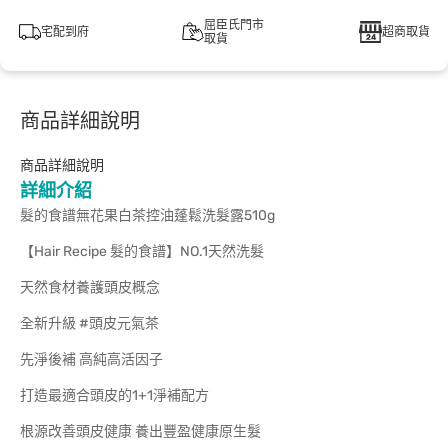
屈臣氏門市
宅配到府
超商取貨
取貨
商品詳細說明
商品詳細說明
詳細介紹
髮的食譜無花果白茶控油蓬鬆洗髮露510g
【Hair Recipe 髮的食譜】NO.1天然洗髮
天然食材養護頭皮概念
全新升級 #頭皮元氣茶
先淨後補 高純高活因子
打造最適合頭皮的1+1淨補配方
根源改善頭皮健康 養出豐盈健康原生髮