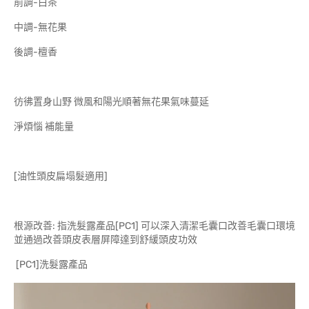
前調-白茶
中調-無花果
後調-檀香
彷彿置身山野 微風和陽光順著無花果氣味蔓延
淨煩惱 補能量
[油性頭皮扁塌髮適用]
根源改善: 指洗髮露產品[PC1] 可以深入清潔毛囊口改善毛囊口環境
並通過改善頭皮表層屏障達到舒緩頭皮功效
[PC1]洗髮露產品