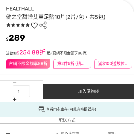
HEALTHALL
健之堂甜睡艾草足貼10片(2片/包，共5包)
289
$
254
88折
$
起
(官網不限金額享88折)
活動價
官網不限金額享88折
第2件5折 (請任選2件商品)
滿$100送數位印花
加入購物袋
查看門市庫存 (可能有時間誤差)
配送方式
屈臣氏門市