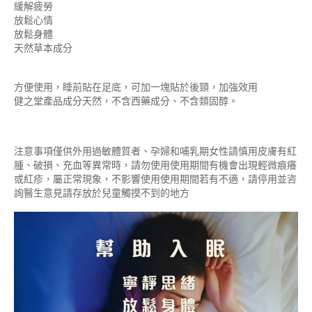
緩解疲勞
放鬆心情
放鬆身體
天然草本成分
方便使用，睡前貼在足底，可加一塊貼於後頸，加強效用
健之堂產品成分天然，不含西藥成分、不含類固醇。
注意事項僅供外用過敏體質者、孕婦和哺乳期女性請慎用皮膚有紅
腫、破損、充血等異常時，請勿使用使用期間有機會出現輕微痕癢
或紅疹，屬正常現象，不影響使用使用期間若有不適，請停用並咨
詢醫生意見請存放於兒童觸摸不到的地方