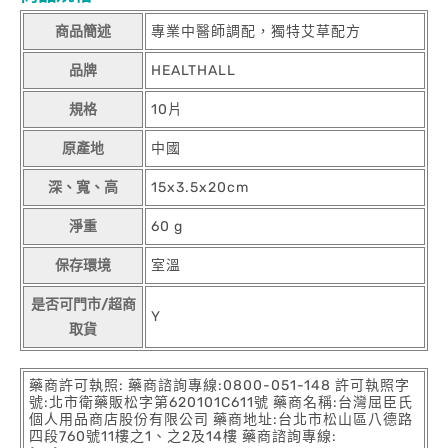
商品簡述
專業中醫師調配，獨特艾草配方
品牌
HEALTHALL
規格
10片
原產地
中國
深、寬、高
15x3.5x20cm
淨重
60 g
保存環境
室溫
是否可門市/超商
Y
取貨
藥商許可執照: 藥商諮詢專線:0800-051-148 許可執照字
號:北市衛藥販松字第620101C611號 藥商名稱:台灣屈臣氏
個人用品商店股份有限公司 藥商地址:台北市松山區八德路
四段760號11樓之1、之2及14樓 藥商諮詢專線: