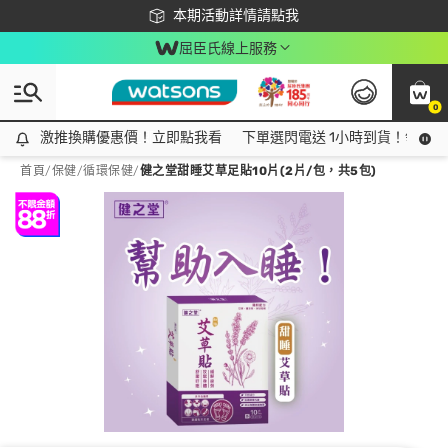
下載app最高回饋$350
本期活動詳情請點我
屈臣氏線上服務
0
激推換購優惠價！立即點我看
激推換購優惠價！立即點我看
下單選閃電送 1小時到貨！領神券
首頁
/
保健
/
循環保健
/
健之堂甜睡艾草足貼10片(2片/包，共5包)