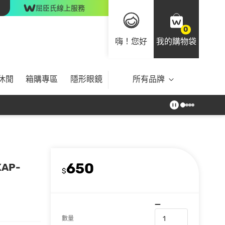
屈臣氏線上服務
0
嗨！您好
我的購物袋
休閒
箱購專區
隱形眼鏡
所有品牌
650
AP-
$
數量