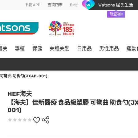
Watsons 屈氏生活
下載 APP
查詢門市
Blog
新登場!!
醫美
專櫃
保健
美體美髮
日用品
男性用品
運動
彎曲 助食勺(JXAP-001)
HEF海夫
【海夫】佳新醫療 食品級塑膠 可彎曲 助食勺(JX
001)