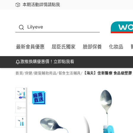
本期活動詳情請點我
下載app最高回饋$350
K beauty
Lilyeve
最新會員優惠
屈臣氏獨家
臉部保養
化妝品
激推換購優惠價！立即點我看
首頁
/
保健
/
銀髮輔助用品
/
餐食生活輔具
/
【海夫】佳新醫療 食品級塑膠 可