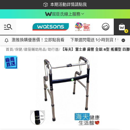
下載app最高回饋$350
本期活動詳情請點我
屈臣氏線上服務
0
激推換購優惠價！立即點我看
激推換購優惠價！立即點我看
下單選閃電送 1小時到貨！領神券
首頁
/
保健
/
銀髮輔助用品
/
助行器
/
【海夫】富士康 扁管 全鋁 R型 搖擺型 四腳 助