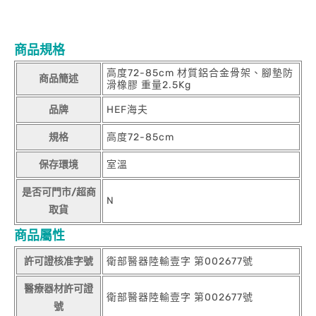
商品規格
高度72-85cm 材質鋁合金骨架、腳墊防
商品簡述
滑橡膠 重量2.5Kg
品牌
HEF海夫
規格
高度72-85cm
保存環境
室溫
是否可門市/超商
N
取貨
商品屬性
許可證核准字號
衛部醫器陸輸壹字 第002677號
醫療器材許可證
衛部醫器陸輸壹字 第002677號
號