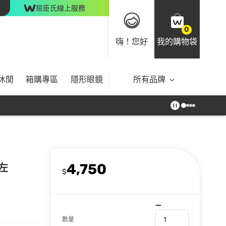
屈臣氏線上服務
0
嗨！您好
我的購物袋
休閒
箱購專區
隱形眼鏡
所有品牌
4,750
左
$
數量