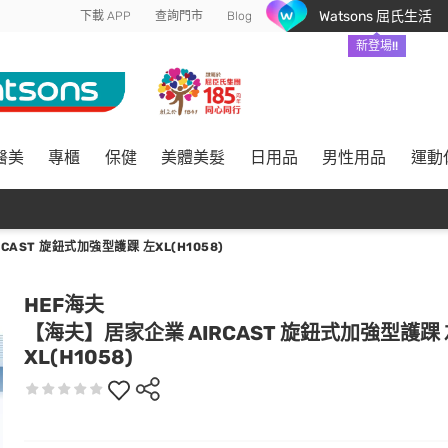
Watsons 屈氏生活
下載 APP
查詢門市
Blog
新登場!!
醫美
專櫃
保健
美體美髮
日用品
男性用品
運動
CAST 旋鈕式加強型護踝 左XL(H1058)
HEF海夫
【海夫】居家企業 AIRCAST 旋鈕式加強型護踝 
XL(H1058)