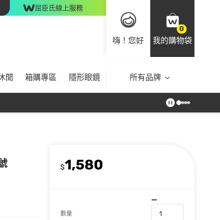
屈臣氏線上服務
0
嗨！您好
我的購物袋
休閒
箱購專區
隱形眼鏡
所有品牌
1,580
號
$
數量