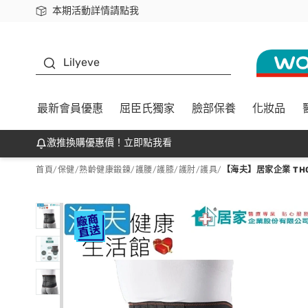
本期活動詳情請點我
下載app最高回饋$350
K beauty
Lilyeve
最新會員優惠
屈臣氏獨家
臉部保養
化妝品
激推換購優惠價！立即點我看
首頁
/
保健
/
熟齡健康鍛鍊
/
護腰/護膝/護肘/護具
/
【海夫】居家企業 THC 