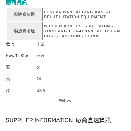
廠商資訊
FOSHAN NANHAI KANGJIANTAI
製造商名稱
REHABILITATION EQUIPMENT
NO.1 XINJI INDUSTRIAL DATONG
製造商地址
XIANGANG XIQIAO NANHAI FOSHAN
CITY GUANGDONG CHINA
產地
中國
How To Store
室溫
寬
61
高
74
深
43.5
隱藏
SUPPLIER INFORMATION :廠商直送資訊