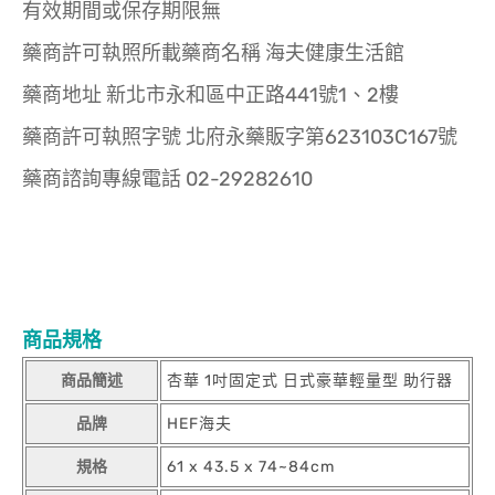
有效期間或保存期限無
藥商許可執照所載藥商名稱 海夫健康生活館
藥商地址 新北市永和區中正路441號1、2樓
藥商許可執照字號 北府永藥販字第623103C167號
藥商諮詢專線電話 02-29282610
商品規格
商品簡述
杏華 1吋固定式 日式豪華輕量型 助行器
品牌
HEF海夫
規格
61 x 43.5 x 74~84cm