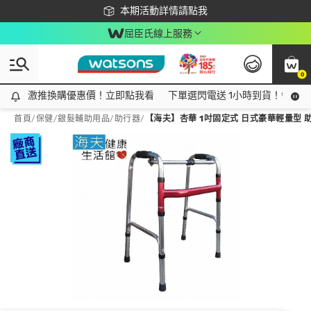
下載app最高回饋$350
本期活動詳情請點我
屈臣氏線上服務
0
激推換購優惠價！立即點我看
激推換購優惠價！立即點我看
下單選閃電送 1小時到貨！領神券
首頁
/
保健
/
銀髮輔助用品
/
助行器
/
【海夫】杏華 1吋固定式 日式豪華輕量型 助