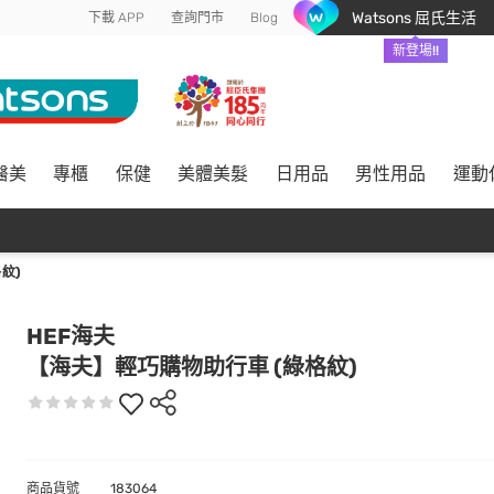
Watsons 屈氏生活
下載 APP
查詢門市
Blog
新登場!!
醫美
專櫃
保健
美體美髮
日用品
男性用品
運動
紋)
HEF海夫
【海夫】輕巧購物助行車 (綠格紋)
商品貨號
183064