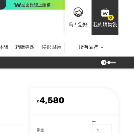
屈臣氏線上服務
0
嗨！您好
我的購物袋
休閒
箱購專區
隱形眼鏡
所有品牌
4,580
$
數量