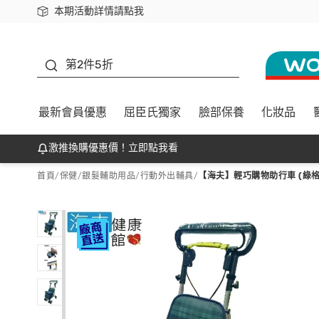
本期活動詳情請點我
下載app最高回饋$350
善存
第2件5折
最新會員優惠
屈臣氏獨家
臉部保養
化妝品
激推換購優惠價！立即點我看
首頁
/
保健
/
銀髮輔助用品
/
行動外出輔具
/
【海夫】輕巧購物助行車 (綠格