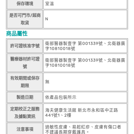
保存環境
室溫
是否可門市/超商
N
取貨
商品屬性
衛部醫器製壹字 第001339號、北衛器廣
許可證核准字號
字10810018號
醫療器材許可證
衛部醫器製壹字 第001339號、北衛器廣
字10810018號
號
有效期間或保存
無
期限
製造日期
依產品包裝所示
定期校正之服務
海夫健康生活館 新北市永和區中正路
441號1、2樓
及據點資訊
過敏性皮膚、易起紅疹、皮膚有傷口者
注意事項
不建議長期穿戴護具。