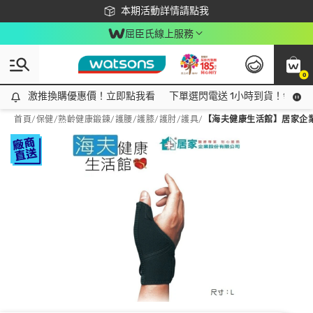
下載app最高回饋$350
本期活動詳情請點我
屈臣氏線上服務
0
激推換購優惠價！立即點我看
激推換購優惠價！立即點我看
下單選閃電送 1小時到貨！領神券
首頁
/
保健
/
熟齡健康鍛鍊
/
護腰/護膝/護肘/護具
/
【海夫健康生活館】居家企業 拇