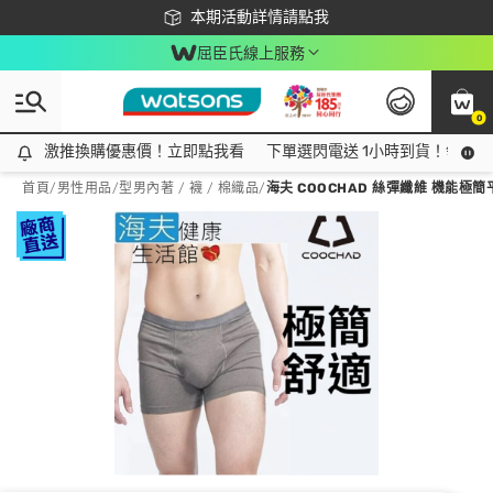
下載app最高回饋$350
本期活動詳情請點我
屈臣氏線上服務
0
激推換購優惠價！立即點我看
激推換購優惠價！立即點我看
下單選閃電送 1小時到貨！領神券
首頁
/
男性用品
/
型男內著 / 襪 / 棉織品
/
海夫 COOCHAD 絲彈纖維 機能極簡平