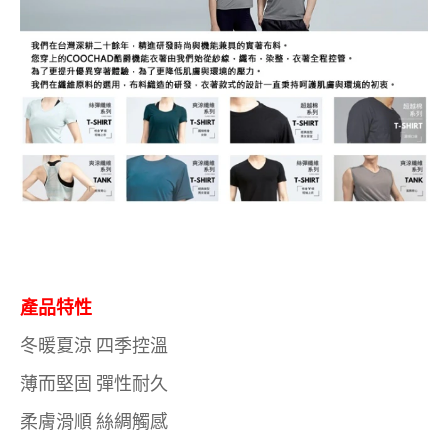
產品特性
冬暖夏涼 四季控溫
薄而堅固 彈性耐久
柔膚滑順 絲綢觸感