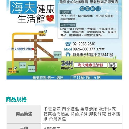
商品規格
冬暖夏涼 四季控溫 柔膚滑順 吸汗快乾
商品簡述
乾爽極為透氣 抑菌抑臭 抑制靜電 日本纖
維 台灣製造
品牌
HEF海夫