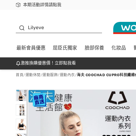
本期活動詳情請點我
下載app最高回饋$350
K beauty
Lilyeve
最新會員優惠
屈臣氏獨家
臉部保養
化妝品
激推換購優惠價！立即點我看
首頁
/
運動休閒
/
運動服飾
/
運動內衣
/
海夫 COOCHAD CUPRO科技纖維S