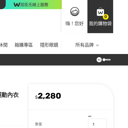
屈臣氏線上服務
0
嗨！您好
我的購物袋
休閒
箱購專區
隱形眼鏡
所有品牌
2,280
 運動內衣
$
數量