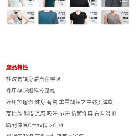
產品特性
極透氣讓身體自在呼吸
採用極超細科技纖維
適用於瑜珈 健身 有氧 重量訓練之中強度運動
高性能 瞬間涼感 吸汗 排汗 抗菌抑臭 布料滑順
瞬間涼感Qmax值 > 0.14