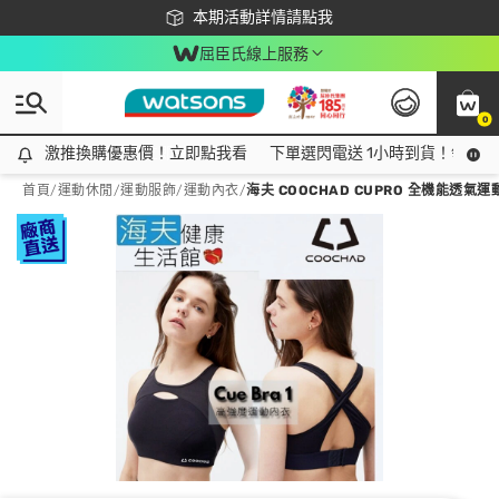
下載app最高回饋$350
本期活動詳情請點我
屈臣氏線上服務
0
激推換購優惠價！立即點我看
激推換購優惠價！立即點我看
下單選閃電送 1小時到貨！領神券
首頁
/
運動休閒
/
運動服飾
/
運動內衣
/
海夫 COOCHAD CUPRO 全機能透氣運動