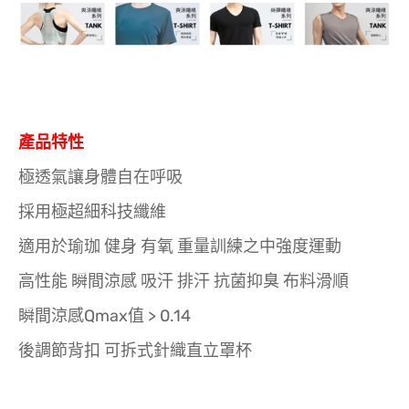
產品特性
極透氣讓身體自在呼吸
採用極超細科技纖維
適用於瑜珈 健身 有氧 重量訓練之中強度運動
高性能 瞬間涼感 吸汗 排汗 抗菌抑臭 布料滑順
瞬間涼感Qmax值 > 0.14
後調節背扣 可拆式針織直立罩杯