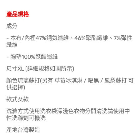
產品規格
成分
- 本布/內裡47%銅氨纖維、46%聚酯纖維、7%彈性
纖維
- 胸墊100%聚酯纖維
尺寸XL (詳細規格如圖所示)
顏色琉璃蘇打(另有 草莓冰淇淋 / 曜黑 / 鳳梨蘇打 可
供選擇)
款式女款
洗滌方式使用洗衣袋深淺色衣物分開清洗請使用中
性洗滌劑可機洗
產地台灣製造