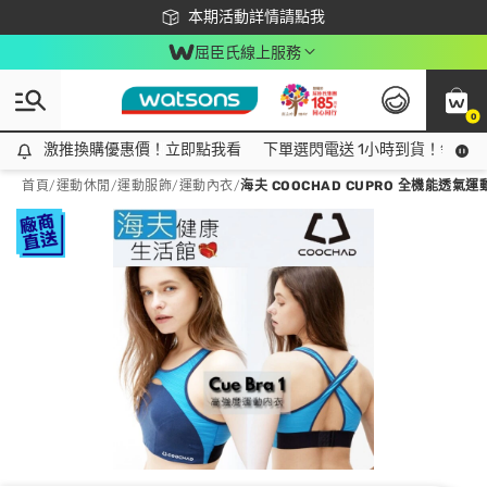
下載app最高回饋$350
本期活動詳情請點我
屈臣氏線上服務
0
激推換購優惠價！立即點我看
激推換購優惠價！立即點我看
下單選閃電送 1小時到貨！領神券
首頁
/
運動休閒
/
運動服飾
/
運動內衣
/
海夫 COOCHAD CUPRO 全機能透氣運動