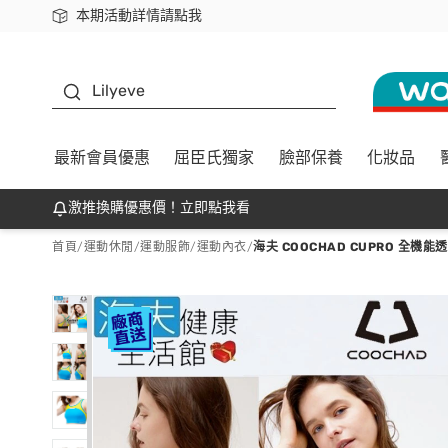
本期活動詳情請點我
下載app最高回饋$350
K beauty
Lilyeve
最新會員優惠
屈臣氏獨家
臉部保養
化妝品
激推換購優惠價！立即點我看
首頁
/
運動休閒
/
運動服飾
/
運動內衣
/
海夫 COOCHAD CUPRO 全機能