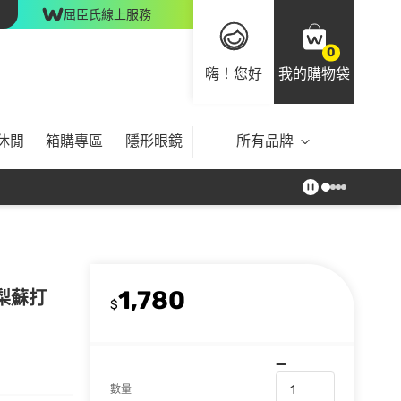
屈臣氏線上服務
0
嗨！您好
我的購物袋
休閒
箱購專區
隱形眼鏡
所有品牌
1,780
鳳梨蘇打
$
數量