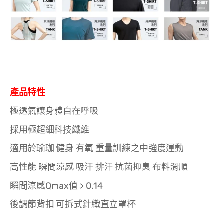
產品特性
極透氣讓身體自在呼吸
採用極超細科技纖維
適用於瑜珈 健身 有氧 重量訓練之中強度運動
高性能 瞬間涼感 吸汗 排汗 抗菌抑臭 布料滑順
瞬間涼感Qmax值 > 0.14
後調節背扣 可拆式針織直立罩杯