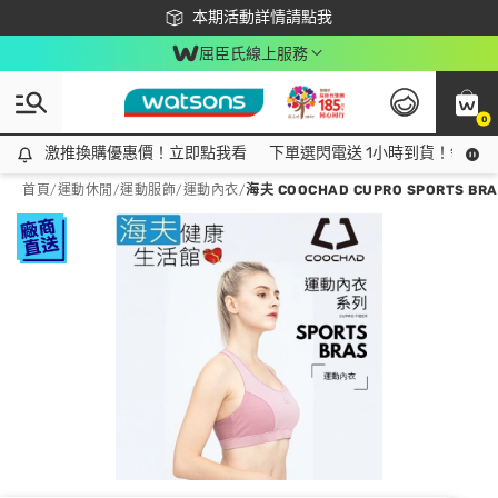
下載app最高回饋$350
本期活動詳情請點我
屈臣氏線上服務
0
激推換購優惠價！立即點我看
激推換購優惠價！立即點我看
下單選閃電送 1小時到貨！領神券
首頁
/
運動休閒
/
運動服飾
/
運動內衣
/
海夫 COOCHAD CUPRO SPORTS BR