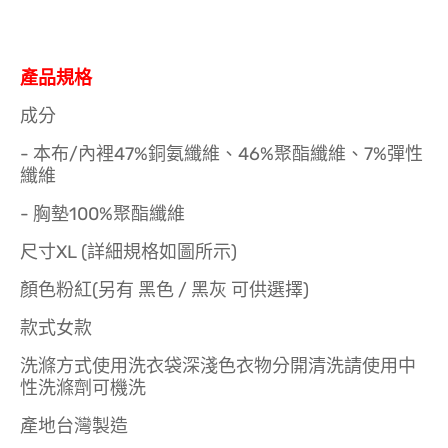
產品規格
成分
- 本布/內裡47%銅氨纖維、46%聚酯纖維、7%彈性
纖維
- 胸墊100%聚酯纖維
尺寸XL (詳細規格如圖所示)
顏色粉紅(另有 黑色 / 黑灰 可供選擇)
款式女款
洗滌方式使用洗衣袋深淺色衣物分開清洗請使用中
性洗滌劑可機洗
產地台灣製造